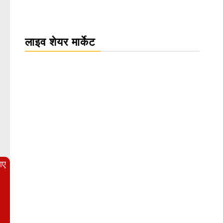
लाइव शेयर मार्केट
WordPress Carousel Trial Version
आए