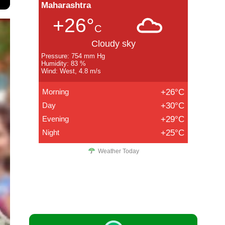
Maharashtra
+26°
C
Cloudy sky
Pressure: 754 mm Hg
Humidity: 83 %
Wind: West, 4.8 m/s
Morning
+26°C
Day
+30°C
Evening
+29°C
Night
+25°C
Weather Today