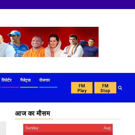
रिपोर्टर
गैजेट्स
रोजगार
FM
FM
-
Play
Stop
आज का मौसम
Sunday
Aug