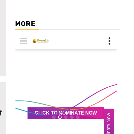
MORE
ं