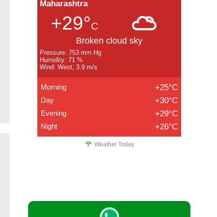
Maharashtra
+29°
C
Broken cloud sky
Pressure: 753 mm Hg
Humidity: 71 %
Wind: West, 3.9 m/s
Morning
+25°C
Day
+30°C
Evening
+29°C
Night
+26°C
Weather Today