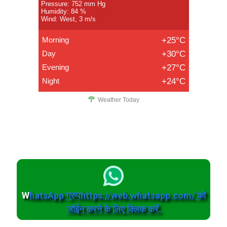
Pressure: 752 mm Hg
Humidity: 84 %
Wind: West, 3 m/s
Morning
+25°C
Day
+30°C
Evening
+27°C
Night
+24°C
Weather Today
W
hatsApp ग्रुपhttps://web.whatsapp.com/ को
जॉईन करने के लिए क्लिक करें.