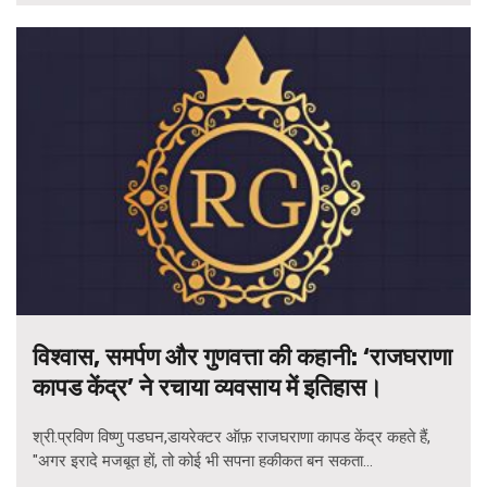
विश्वास, समर्पण और गुणवत्ता की कहानी: ‘राजघराणा
कापड केंद्र’ ने रचाया व्यवसाय में इतिहास।
श्री.प्रविण विष्णु पडघन,डायरेक्टर ऑफ़ राजघराणा कापड केंद्र कहते हैं,
"अगर इरादे मजबूत हों, तो कोई भी सपना हकीकत बन सकता...