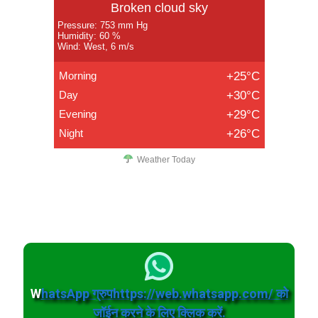
Broken cloud sky
Pressure: 753 mm Hg
Humidity: 60 %
Wind: West, 6 m/s
Morning
+25°C
Day
+30°C
Evening
+29°C
Night
+26°C
Weather Today
W
hatsApp ग्रुपhttps://web.whatsapp.com/ को
जॉईन करने के लिए क्लिक करें.