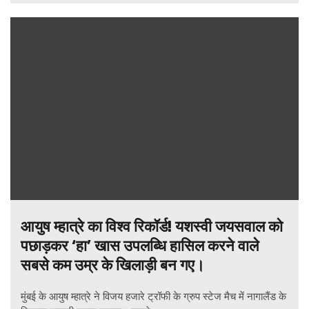
आयुष म्हात्रे का विश्व रिकॉर्ड! यशस्वी जयसवाल को
पछाड़कर ‘हा’ खास उपलब्धि हासिल करने वाले
सबसे कम उम्र के खिलाड़ी बन गए।
मुंबई के आयुष म्हात्रे ने विजय हजारे ट्रॉफी के ग्रुप स्टेज मैच में नागालैंड के