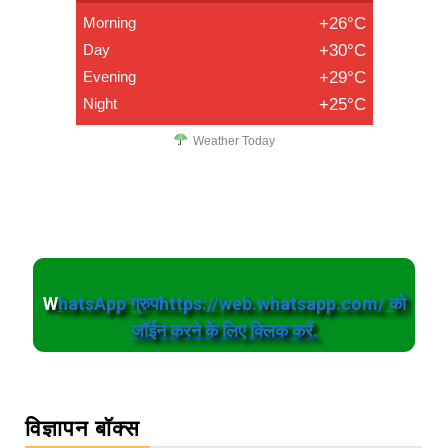
Morning
+26°C
Day
+30°C
Evening
+29°C
Night
+25°C
Weather Today
W
hatsApp ग्रुपhttps://web.whatsapp.com/ को
जॉईन करने के लिए क्लिक करें.
विज्ञापन बॉक्स