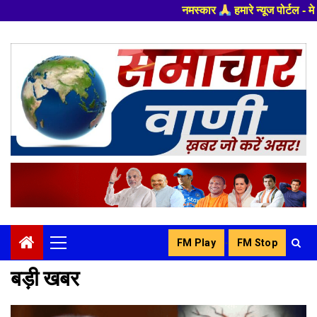
नमस्कार
हमारे न्यूज पोर्टल - मे आपका स्वागत हैं ,यहाँ आपको 
Skip
to
content
-
FM Play
FM Stop
Primary
Menu
बड़ी खबर