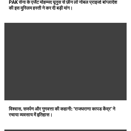
PAK सेना के एजेंट मोहम्मद यूनुस से छीन लो नोबल प्राइज! बांग्लादेश
की इस मुस्लिम हस्ती ने कर दी बड़ी मांग।
विश्वास, समर्पण और गुणवत्ता की कहानी: ‘राजघराणा कापड केंद्र’ ने
रचाया व्यवसाय में इतिहास।