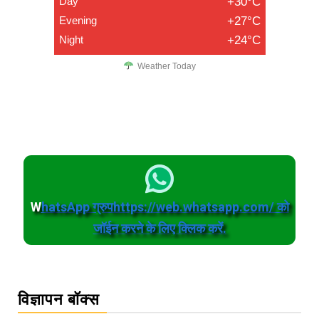
Day
+30°C
Evening
+27°C
Night
+24°C
Weather Today
W
hatsApp ग्रुपhttps://web.whatsapp.com/ को
जॉईन करने के लिए क्लिक करें.
विज्ञापन बॉक्स