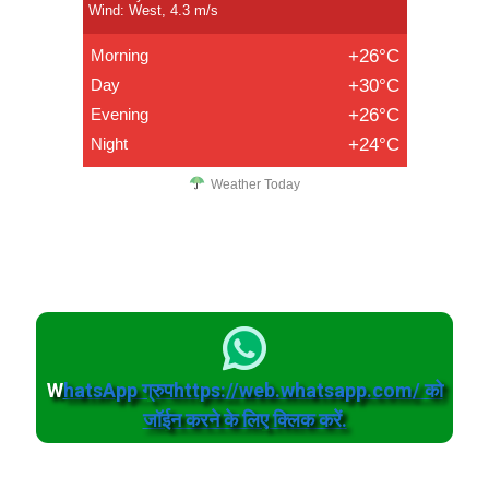
Wind: West, 4.3 m/s
Morning
+26°C
Day
+30°C
Evening
+26°C
Night
+24°C
Weather Today
W
hatsApp ग्रुपhttps://web.whatsapp.com/ को
जॉईन करने के लिए क्लिक करें.