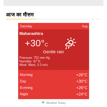
आज का मौसम
Saturday
Aug
Maharashtra
+30°
C
Gentle rain
Pressure: 752 mm Hg
Humidity: 67 %
Wind: West, 5.3 m/s
Morning
+26°C
Day
+30°C
Evening
+26°C
Night
+24°C
Weather Today