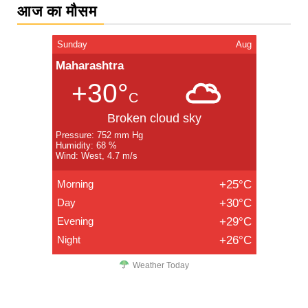
आज का मौसम
Sunday
Aug
Maharashtra
+30°
C
Broken cloud sky
Pressure: 752 mm Hg
Humidity: 68 %
Wind: West, 4.7 m/s
Morning
+25°C
Day
+30°C
Evening
+29°C
Night
+26°C
Weather Today