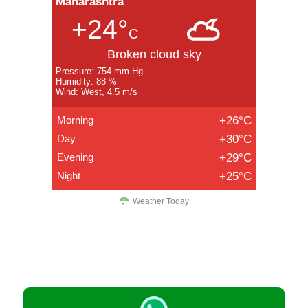
Maharashtra
+24°
C
Broken cloud sky
Pressure: 754 mm Hg
Humidity: 88 %
Wind: West, 4.5 m/s
Morning
+26°C
Day
+30°C
Evening
+29°C
Night
+25°C
Weather Today