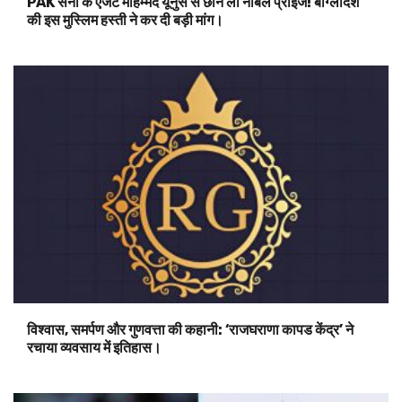
PAK सेना के एजेंट मोहम्मद यूनुस से छीन लो नोबल प्राइज! बांग्लादेश
की इस मुस्लिम हस्ती ने कर दी बड़ी मांग।
विश्वास, समर्पण और गुणवत्ता की कहानी: ‘राजघराणा कापड केंद्र’ ने
रचाया व्यवसाय में इतिहास।