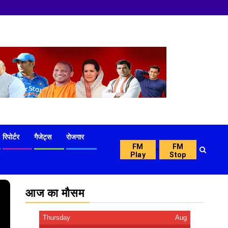
रिपोर्टर
गैजेट्स
रोजगार
FM
FM
-
Play
Stop
आज का मौसम
Thursday
Aug