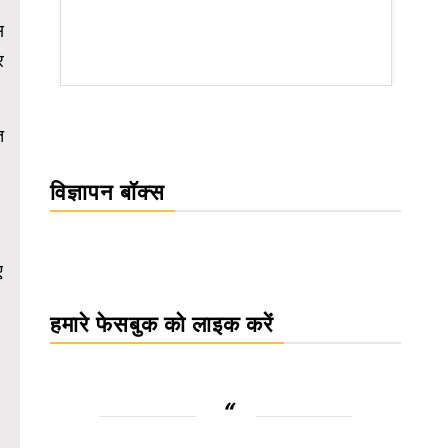
स
र
WordPress Carousel Trial Version
त
विज्ञापन बॉक्स
ए
हमारे फेसबुक को लाइक करें