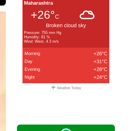
Maharashtra
+26°
C
Broken cloud sky
Pressure: 755 mm Hg
Humidity: 81 %
Wind: West, 4.3 m/s
Morning
+26°C
Day
+31°C
Evening
+28°C
Night
+24°C
Weather Today