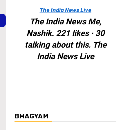
The India News Live
The India News Me,
Nashik. 221 likes · 30
talking about this. The
India News Live
BHAGYAM
WordPress Carousel Trial Version