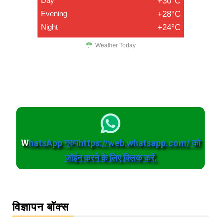
Day
+30°C
Evening
+28°C
Night
+24°C
Weather Today
W
hatsApp ग्रुपhttps://web.whatsapp.com/ को
जॉईन करने के लिए क्लिक करें.
विज्ञापन बॉक्स