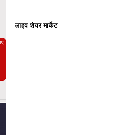
WordPress Carousel Trial Version
लाइव शेयर मार्केट
आए