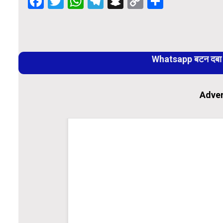
Facebook
Twitter
WhatsApp
Telegram
Snapchat
Copy
Share
Link
Continue
Reading
Whatsapp बटन दबा कर
Adver