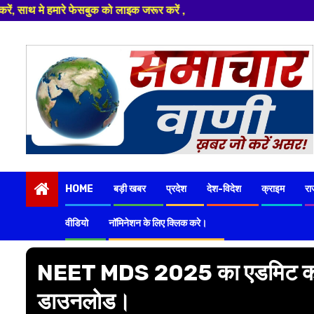
 लाइक जरूर करें ,
Skip
to
content
HOME
बड़ी खबर
प्रदेश
देश-विदेश
क्राइम
रा
वीडियो
नॉमिनेशन के लिए क्लिक करे।
NEET MDS 2025 का एडमिट कार्ड 
डाउनलोड।