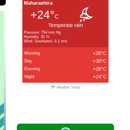
Maharashtra
+24°
C
Temperate rain
Pressure: 754 mm Hg
Humidity: 91 %
Wind: Southwest, 6.1 m/s
Morning
+26°C
Day
+30°C
Evening
+26°C
Night
+24°C
Weather Today