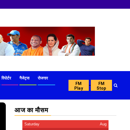
रिपोर्टर
गैजेट्स
रोजगार
FM
FM
-
Play
Stop
आज का मौसम
Saturday
Aug