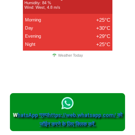
Humidity: 84 %
Wind: West, 4.8 m/s
Morning
+25°C
Day
+30°C
Evening
+29°C
Night
+25°C
Weather Today
W
hatsApp ग्रुपhttps://web.whatsapp.com/ को
जॉईन करने के लिए क्लिक करें.