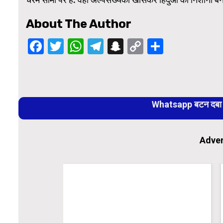
About The Author
Facebook
Twitter
WhatsApp
Telegram
Snapchat
Copy
Share
Link
Continue
Reading
Whatsapp बटन दबा कर
Adver