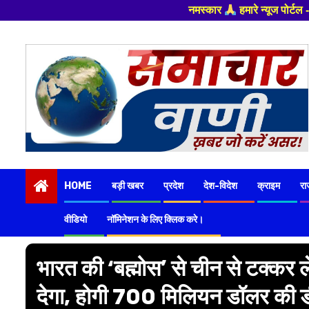
नमस्कार
हमारे न्यूज पोर्टल - मे आपका स्वागत हैं ,यह
Skip
to
content
HOME
बड़ी खबर
प्रदेश
देश-विदेश
क्राइम
रा
वीडियो
नॉमिनेशन के लिए क्लिक करे।
भारत की ‘बह्मोस’ से चीन से टक्कर 
देगा, होगी 700 मिलियन डॉलर की