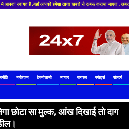
ाँ आपको हमेशा ताजा खबरों से रूबरू कराया जाएगा , खबर ओर विज्ञापन के लिए संप
जनीति
मनोरंजन
टेक्नोलॉजी
व्यापार
वायरल
स्पोर्ट्स
सौन्दर्य
लेगा छोटा सा मुल्क, आंख दिखाई तो दाग
 डील।