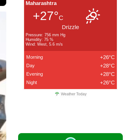
Maharashtra
+27°
C
Drizzle
Pressure: 756 mm Hg
Humidity: 75 %
Wind: West, 5.6 m/s
Morning
+26°C
Day
+28°C
Evening
+28°C
Night
+26°C
Weather Today