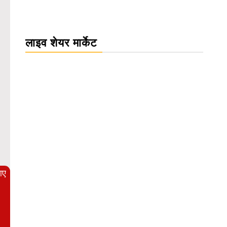
लाइव शेयर मार्केट
WordPress Carousel Trial Version
आए