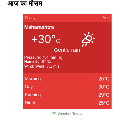
आज का मौसम
Friday
Aug
Maharashtra
+30°
C
Gentle rain
Pressure: 754 mm Hg
Humidity: 61 %
Wind: West, 7.1 m/s
Morning
+26°C
Day
+30°C
Evening
+29°C
Night
+25°C
Weather Today