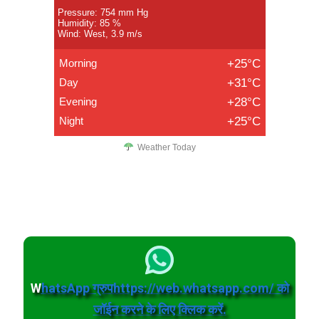
Pressure: 754 mm Hg
Humidity: 85 %
Wind: West, 3.9 m/s
Morning
+25°C
Day
+31°C
Evening
+28°C
Night
+25°C
Weather Today
W
hatsApp ग्रुपhttps://web.whatsapp.com/ को
जॉईन करने के लिए क्लिक करें.