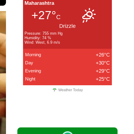
Maharashtra
+27°
C
Drizzle
Pressure: 755 mm Hg
Humidity: 74 %
Wind: West, 6.9 m/s
Morning
+26°C
Day
+30°C
Evening
+29°C
Night
+25°C
Weather Today