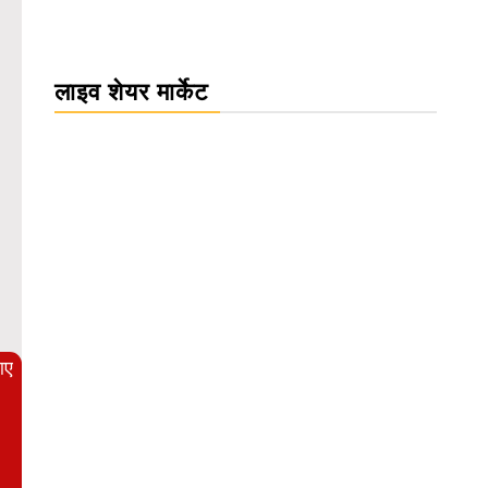
लाइव शेयर मार्केट
WordPress Carousel Trial Version
आए