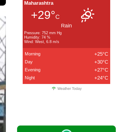
Maharashtra
+29°
C
Rain
Pressure: 752 mm Hg
Humidity: 74 %
Wind: West, 6.8 m/s
Morning
+25°C
Day
+30°C
Evening
+27°C
Night
+24°C
Weather Today