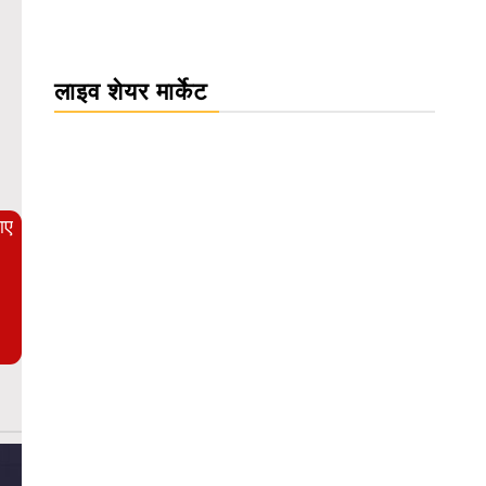
लाइव शेयर मार्केट
WordPress Carousel Trial Version
आए