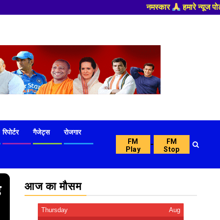
नमस्कार
हमारे न्यूज पोर्टल - मे आपका स्वागत हैं ,यहाँ आपक
रिपोर्टर
गैजेट्स
रोजगार
FM
FM
-
Play
Stop
आज का मौसम
ै
Thursday
Aug