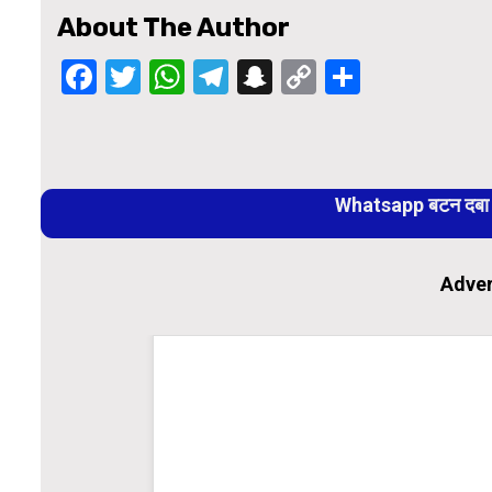
About The Author
Facebook
Twitter
WhatsApp
Telegram
Snapchat
Copy
Share
Link
Continue
Reading
Whatsapp बटन दबा कर
Adver