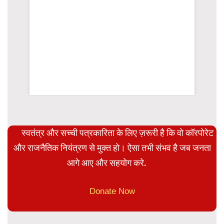
rsion
स्वतंत्र और सच्ची पत्रकारिता के लिए ज़रूरी है कि वो कॉरपोरेट
और राजनैतिक नियंत्रण से मुक्त हो। ऐसा तभी संभव है जब जनता
आगे आए और सहयोग करे.
Donate Now