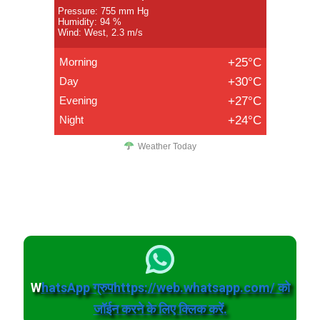
Pressure: 755 mm Hg
Humidity: 94 %
Wind: West, 2.3 m/s
Morning
+25°C
Day
+30°C
Evening
+27°C
Night
+24°C
Weather Today
W
hatsApp ग्रुपhttps://web.whatsapp.com/ को
जॉईन करने के लिए क्लिक करें.