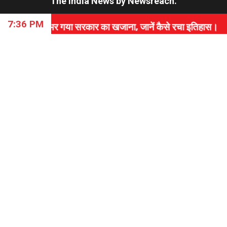
The India News
by
Newsreach
.
7:36 PM
र गया सरकार का खजाना, जानें कैसे रचा इतिहास।
⇝ PAK स