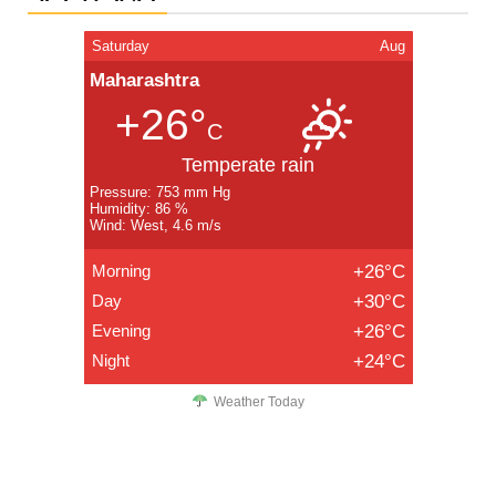
Saturday
Aug
Maharashtra
+26°
C
Temperate rain
Pressure: 753 mm Hg
Humidity: 86 %
Wind: West, 4.6 m/s
Morning
+26°C
Day
+30°C
Evening
+26°C
Night
+24°C
Weather Today