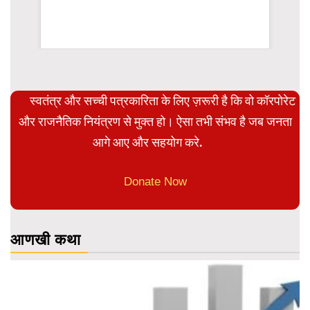
rsion
स्वतंत्र और सच्ची पत्रकारिता के लिए ज़रूरी है कि वो कॉरपोरेट
और राजनैतिक नियंत्रण से मुक्त हो। ऐसा तभी संभव है जब जनता
आगे आए और सहयोग करे.
Donate Now
आणखी कथा