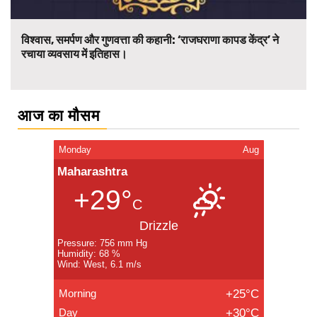
विश्वास, समर्पण और गुणवत्ता की कहानी: ‘राजघराणा कापड केंद्र’ ने
रचाया व्यवसाय में इतिहास।
आज का मौसम
Monday
Aug
Maharashtra
+29°
C
Drizzle
Pressure: 756 mm Hg
Humidity: 68 %
Wind: West, 6.1 m/s
Morning
+25°C
Day
+30°C