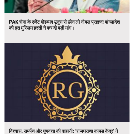
PAK सेना के एजेंट मोहम्मद यूनुस से छीन लो नोबल प्राइज! बांग्लादेश
की इस मुस्लिम हस्ती ने कर दी बड़ी मांग।
विश्वास, समर्पण और गुणवत्ता की कहानी: ‘राजघराणा कापड केंद्र’ ने