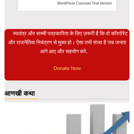
Trial Version
स्वतंत्र और सच्ची पत्रकारिता के लिए ज़रूरी है कि वो कॉरपोरेट
और राजनैतिक नियंत्रण से मुक्त हो। ऐसा तभी संभव है जब जनता
आगे आए और सहयोग करे.
Donate Now
आणखी कथा