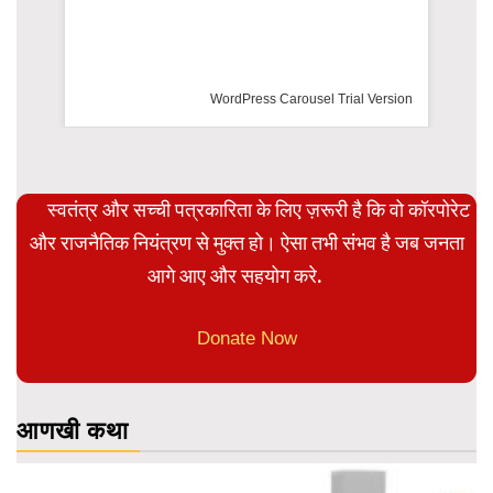
 Carousel Trial Version
स्वतंत्र और सच्ची पत्रकारिता के लिए ज़रूरी है कि वो कॉरपोरेट
और राजनैतिक नियंत्रण से मुक्त हो। ऐसा तभी संभव है जब जनता
आगे आए और सहयोग करे.
Donate Now
आणखी कथा