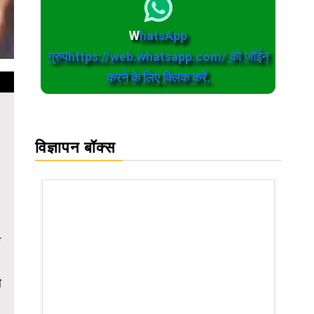
W
hatsApp
ग्रुपhttps://web.whatsapp.com/ को जॉईन
करने के लिए क्लिक करें.
विज्ञापन बॉक्स
म
े