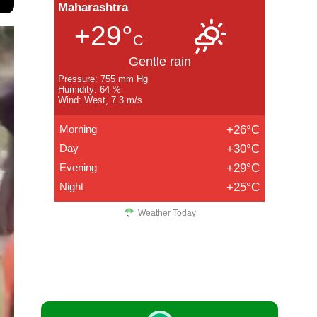
Maharashtra
+29°
C
Gentle rain
Pressure: 755 mm Hg
Humidity: 64 %
Wind: West, 7.3 m/s
Morning
+26°C
Day
+30°C
Evening
+29°C
Night
+25°C
Weather Today