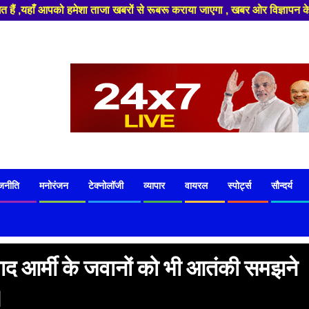
राया जाएगा , खबर ओर विज्ञापन के लिए संपर्क करे +91 8329626839 ,हमारे यूट्य
जनीति
मनोरंजन
टेक्नोलॉजी
व्यापार
वायरल
स्पोर्ट्स
सौन्दर्य
द आर्मी के जवानों को भी आतंकी समझने
।