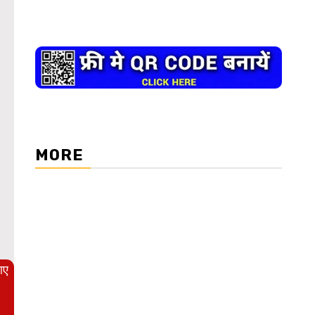
MORE
WordPress Carousel Trial Version
आए