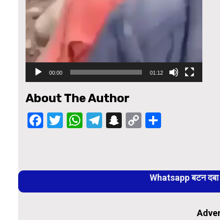
00:00
01:12
About The Author
Facebook
Twitter
WhatsApp
Telegram
Snapchat
Copy
Share
Link
Continue
Reading
Whatsapp बटन दबा कर
Adver