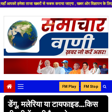
बरों से रूबरू कराया जाएगा , खबर ओर विज्ञापन के लिए संपर्क करे +91 83296268
Skip
to
content
-
FM Play
FM Stop
Primary
Menu
डेंगू, मलेरिया या टायफाइड…किस