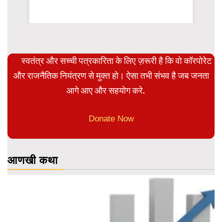
rsion
स्वतंत्र और सच्ची पत्रकारिता के लिए ज़रूरी है कि वो कॉरपोरेट
और राजनैतिक नियंत्रण से मुक्त हो। ऐसा तभी संभव है जब जनता
आगे आए और सहयोग करे.
Donate Now
आणखी कथा