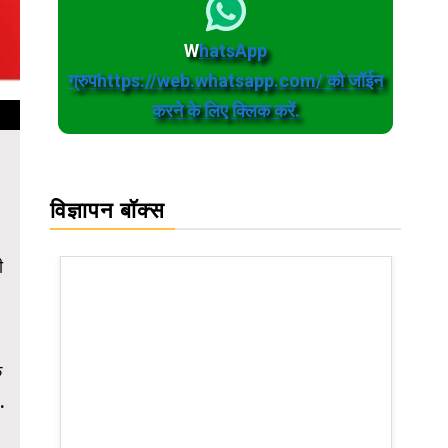
W
hatsApp
ग्रुपhttps://web.whatsapp.com/ को जॉईन
करने के लिए क्लिक करें.
विज्ञापन बॉक्स
ी
.
े
.