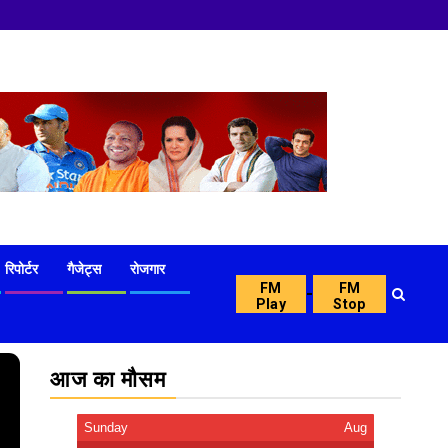
रिपोर्टर
गैजेट्स
रोजगार
FM
FM
-
Play
Stop
आज का मौसम
Sunday
Aug