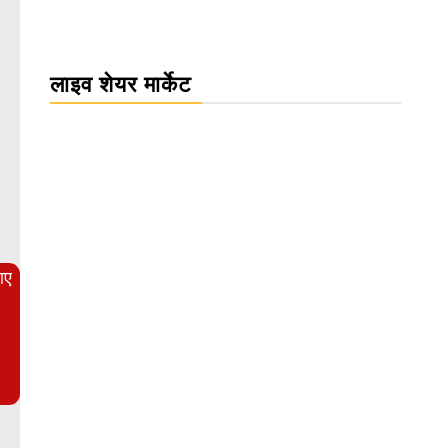
लाइव शेयर मार्केट
WordPress Carousel Trial Version
आए