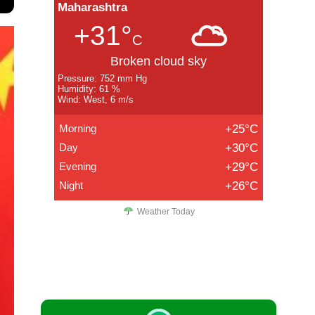
Maharashtra
+31°
C
Broken cloud sky
Pressure: 752 mm Hg
Humidity: 61 %
Wind: West, 6 m/s
Morning
+25°C
Day
+30°C
Evening
+29°C
Night
+26°C
Weather Today