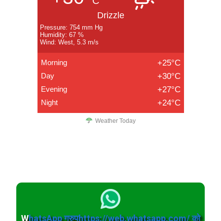
C
Drizzle
Pressure: 754 mm Hg
Humidity: 67 %
Wind: West, 5.3 m/s
Morning
+25°C
Day
+30°C
Evening
+27°C
Night
+24°C
Weather Today
W
hatsApp ग्रुपhttps://web.whatsapp.com/ को