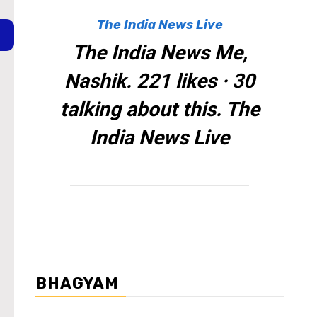
The India News Live
The India News Me,
Nashik. 221 likes · 30
talking about this. The
India News Live
BHAGYAM
WordPress Carousel Trial Version