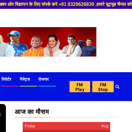
ंपर्क करे +91 8329626839 ,हमारे यूट्यूब चैनल को सबस्क्राइब करें, साथ मे हम
रिपोर्टर
गैजेट्स
रोजगार
FM
FM
-
Play
Stop
आज का मौसम
0
Friday
Aug