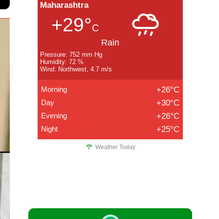
Maharashtra
+29°
C
Rain
Pressure: 752 mm Hg
Humidity: 72 %
Wind: Northwest, 4.7 m/s
Morning
+26°C
Day
+30°C
Evening
+26°C
Night
+25°C
Weather Today