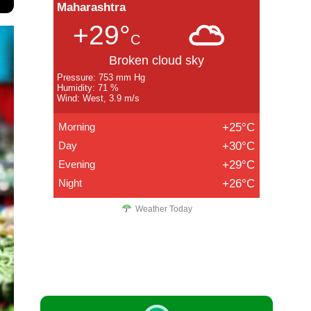
Maharashtra
+29°
C
Broken cloud sky
Pressure: 753 mm Hg
Humidity: 71 %
Wind: West, 3.9 m/s
Morning
+25°C
Day
+30°C
Evening
+29°C
Night
+26°C
Weather Today