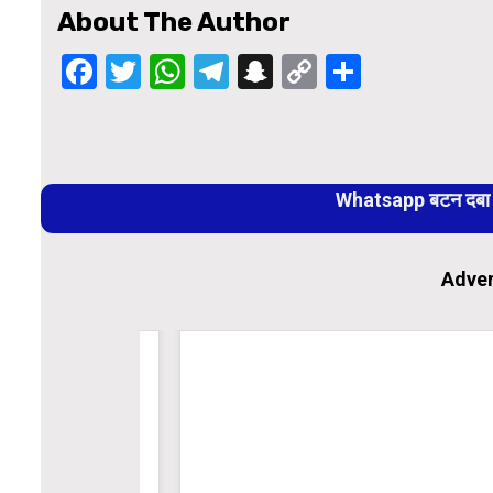
About The Author
Facebook
Twitter
WhatsApp
Telegram
Snapchat
Copy
Share
Link
Continue
Reading
Whatsapp बटन दबा कर
Adver