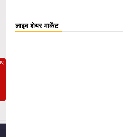
लाइव शेयर मार्केट
WordPress Carousel Trial Version
आए