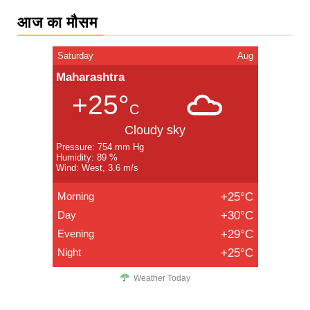
आज का मौसम
Saturday
Aug
Maharashtra
+25°
C
Cloudy sky
Pressure: 754 mm Hg
Humidity: 89 %
Wind: West, 3.6 m/s
Morning
+25°C
Day
+30°C
Evening
+29°C
Night
+25°C
Weather Today