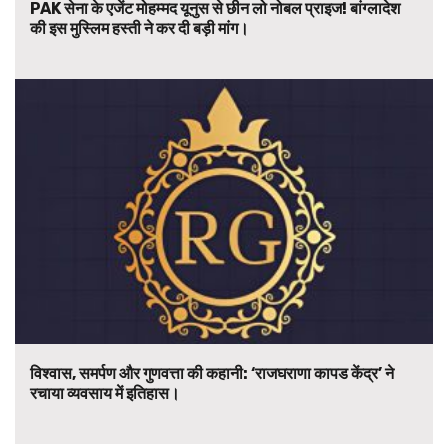
PAK सेना के एजेंट मोहम्मद यूनुस से छीन लो नोबल प्राइज! बांग्लादेश
की इस मुस्लिम हस्ती ने कर दी बड़ी मांग।
विश्वास, समर्पण और गुणवत्ता की कहानी: ‘राजघराणा कापड केंद्र’ ने
रचाया व्यवसाय में इतिहास।