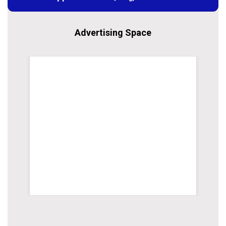
Advertising Space
rsion