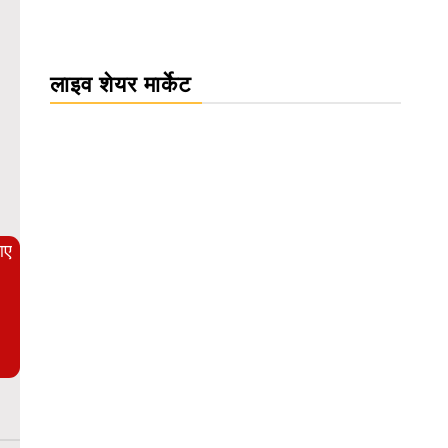
लाइव शेयर मार्केट
WordPress Carousel Trial Version
आए