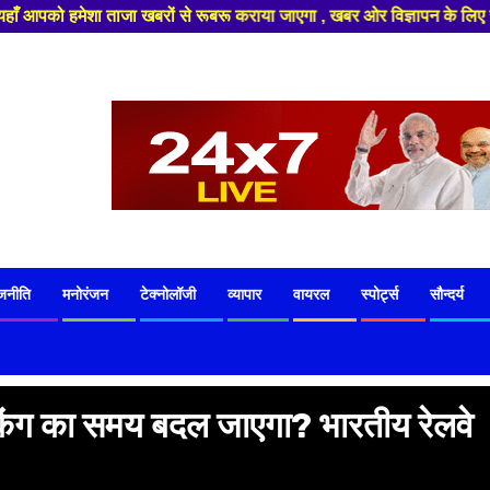
ं से रूबरू कराया जाएगा , खबर ओर विज्ञापन के लिए संपर्क करे +91 8329626839 
जनीति
मनोरंजन
टेक्नोलॉजी
व्यापार
वायरल
स्पोर्ट्स
सौन्दर्य
ुकिंग का समय बदल जाएगा? भारतीय रेलवे