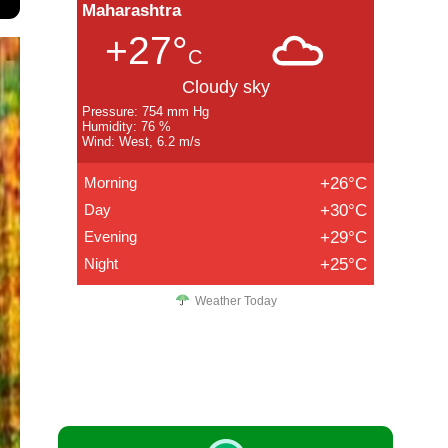
Maharashtra
+27°
C
Cloudy sky
Pressure: 754 mm Hg
Humidity: 76 %
Wind: West, 6.2 m/s
Morning
+26°C
Day
+30°C
Evening
+29°C
Night
+25°C
Weather Today