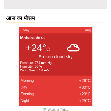
आज का मौसम
Friday
Aug
Maharashtra
+24°
C
Broken cloud sky
Pressure: 754 mm Hg
Humidity: 86 %
Wind: West, 4.4 m/s
Morning
+26°C
Day
+30°C
Evening
+29°C
Night
+25°C
Weather Today