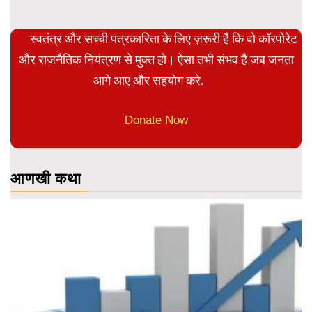
स्वतंत्र और सच्ची पत्रकारिता के लिए ज़रूरी है कि वो कॉरपोरेट
और राजनैतिक नियंत्रण से मुक्त हो। ऐसा तभी संभव है जब जनता
आगे आए और सहयोग करे.
Donate Now
आणखी कथा