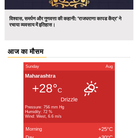
विश्वास, समर्पण और गुणवत्ता की कहानी: ‘राजघराणा कापड केंद्र’ ने
रचाया व्यवसाय में इतिहास।
आज का मौसम
Sunday
Aug
Maharashtra
+28°
C
Drizzle
Pressure: 756 mm Hg
Humidity: 72 %
Wind: West, 6.6 m/s
Morning
+25°C
Day
+30°C