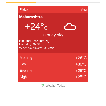
Friday
Aug
Maharashtra
+24°
C
Cloudy sky
Pressure: 755 mm Hg
Humidity: 92 %
Wind: Southwest, 3.5 m/s
Morning
+26°C
Day
+30°C
Evening
+26°C
Night
+25°C
Weather Today