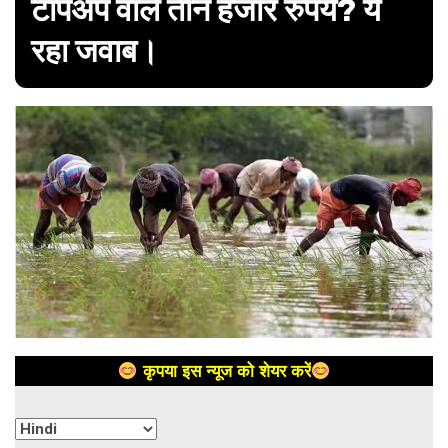
टॉपअप वाले तीन हजार रुपये? ये
रहा जवाब।
कृपया इस न्यूज को शेयर करें