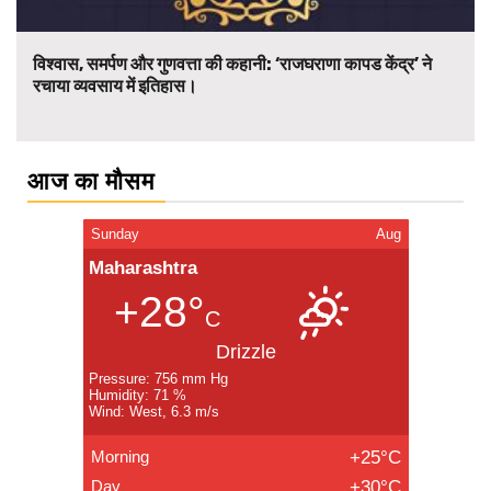
विश्वास, समर्पण और गुणवत्ता की कहानी: ‘राजघराणा कापड केंद्र’ ने
रचाया व्यवसाय में इतिहास।
आज का मौसम
Sunday
Aug
Maharashtra
+28°
C
Drizzle
Pressure: 756 mm Hg
Humidity: 71 %
Wind: West, 6.3 m/s
Morning
+25°C
Day
+30°C