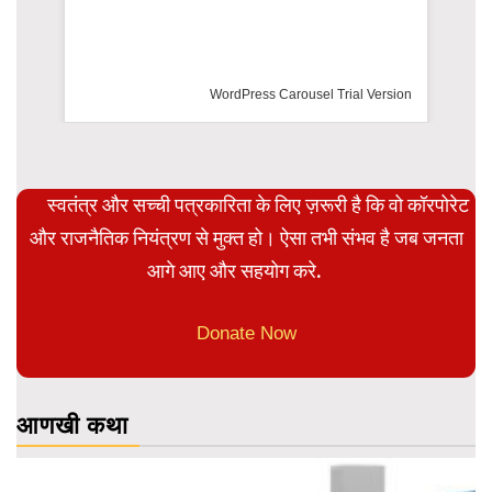
rsion
स्वतंत्र और सच्ची पत्रकारिता के लिए ज़रूरी है कि वो कॉरपोरेट
और राजनैतिक नियंत्रण से मुक्त हो। ऐसा तभी संभव है जब जनता
आगे आए और सहयोग करे.
Donate Now
आणखी कथा