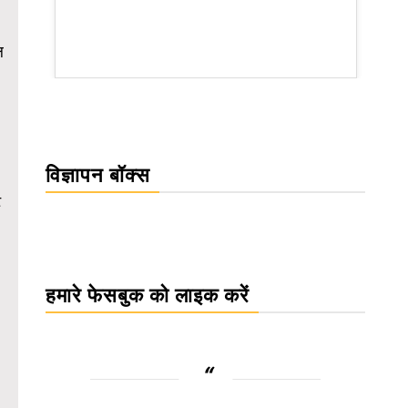
ल
WordPress Carousel Trial Version
विज्ञापन बॉक्स
ट
हमारे फेसबुक को लाइक करें