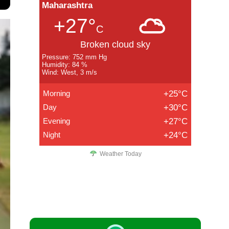
Maharashtra
+27°
C
Broken cloud sky
Pressure: 752 mm Hg
Humidity: 84 %
Wind: West, 3 m/s
Morning
+25°C
Day
+30°C
Evening
+27°C
Night
+24°C
Weather Today