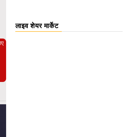
WordPress Carousel Trial Version
लाइव शेयर मार्केट
आए