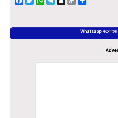
Facebook
Twitter
WhatsApp
Telegram
Snapchat
Copy
Share
Link
Continue
Reading
Whatsapp बटन दबा कर
Adver