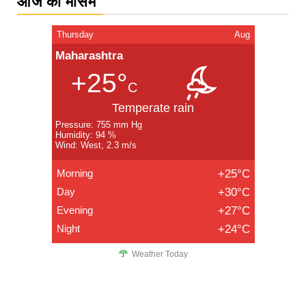
आज का मौसम
Thursday
Aug
Maharashtra
+25°
C
Temperate rain
Pressure: 755 mm Hg
Humidity: 94 %
Wind: West, 2.3 m/s
Morning
+25°C
Day
+30°C
Evening
+27°C
Night
+24°C
Weather Today