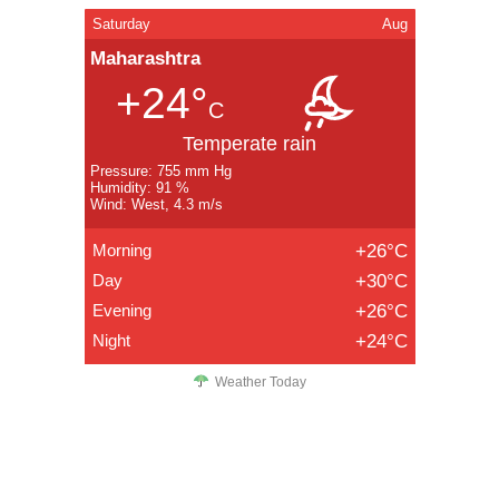
Saturday
Aug
Maharashtra
+24°
C
Temperate rain
Pressure: 755 mm Hg
Humidity: 91 %
Wind: West, 4.3 m/s
Morning
+26°C
Day
+30°C
Evening
+26°C
Night
+24°C
Weather Today