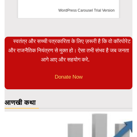
rsion
स्वतंत्र और सच्ची पत्रकारिता के लिए ज़रूरी है कि वो कॉरपोरेट
और राजनैतिक नियंत्रण से मुक्त हो। ऐसा तभी संभव है जब जनता
आगे आए और सहयोग करे.
Donate Now
आणखी कथा