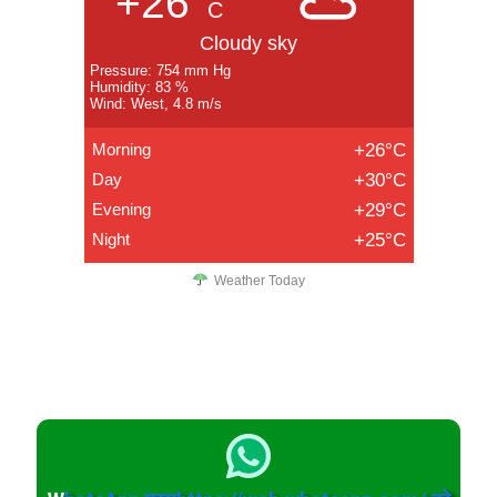
+26°
C
Cloudy sky
Pressure: 754 mm Hg
Humidity: 83 %
Wind: West, 4.8 m/s
Morning
+26°C
Day
+30°C
Evening
+29°C
Night
+25°C
Weather Today