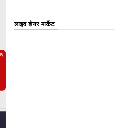
लाइव शेयर मार्केट
WordPress Carousel Trial Version
आए