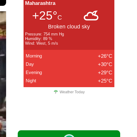
Maharashtra
+25°
C
Broken cloud sky
Pressure: 754 mm Hg
Humidity: 89 %
Wind: West, 5 m/s
Morning
+26°C
Day
+30°C
Evening
+29°C
Night
+25°C
Weather Today