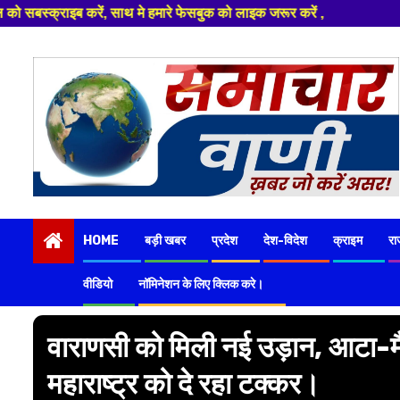
बुक को लाइक जरूर करें ,
Skip
to
content
HOME
बड़ी खबर
प्रदेश
देश-विदेश
क्राइम
रा
वीडियो
नॉमिनेशन के लिए क्लिक करे।
वाराणसी को मिली नई उड़ान, आटा-मैदा
महाराष्ट्र को दे रहा टक्कर।