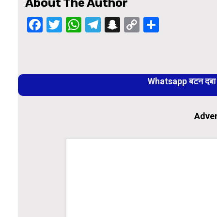
About The Author
Facebook
Twitter
WhatsApp
Telegram
Snapchat
Copy
Share
Link
Continue
Reading
Whatsapp बटन दबा कर
Adver