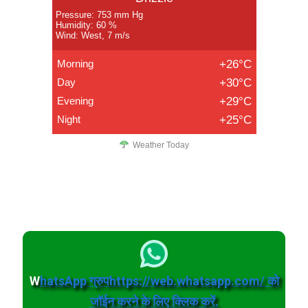
Pressure: 753 mm Hg
Humidity: 60 %
Wind: West, 7 m/s
Morning
+26°C
Day
+30°C
Evening
+29°C
Night
+25°C
Weather Today
W
hatsApp ग्रुपhttps://web.whatsapp.com/ को
जॉईन करने के लिए क्लिक करें.