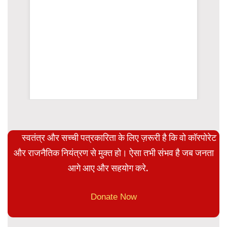
rsion
स्वतंत्र और सच्ची पत्रकारिता के लिए ज़रूरी है कि वो कॉरपोरेट
और राजनैतिक नियंत्रण से मुक्त हो। ऐसा तभी संभव है जब जनता
आगे आए और सहयोग करे.
Donate Now