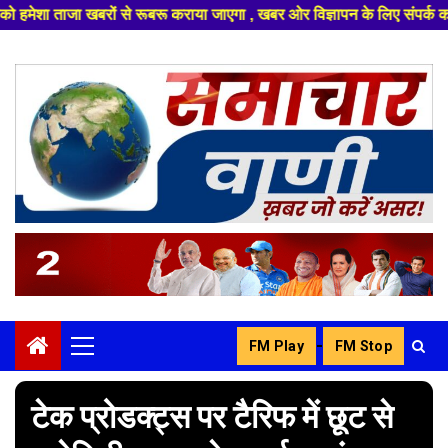
ूबरू कराया जाएगा , खबर ओर विज्ञापन के लिए संपर्क करे +91 8329626839 ,हमारे 
Skip
to
content
-
FM Play
FM Stop
Primary
Menu
टेक प्रोडक्ट्स पर टैरिफ में छूट से