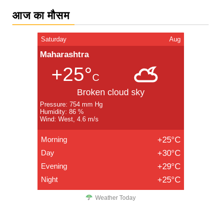
आज का मौसम
Saturday
Aug
Maharashtra
+25°
C
Broken cloud sky
Pressure: 754 mm Hg
Humidity: 86 %
Wind: West, 4.6 m/s
Morning
+25°C
Day
+30°C
Evening
+29°C
Night
+25°C
Weather Today