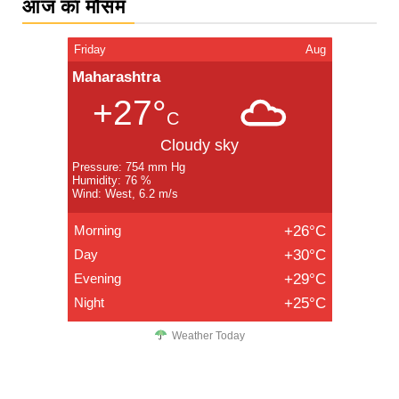
आज का मौसम
Friday
Aug
Maharashtra
+27°
C
Cloudy sky
Pressure: 754 mm Hg
Humidity: 76 %
Wind: West, 6.2 m/s
Morning
+26°C
Day
+30°C
Evening
+29°C
Night
+25°C
Weather Today