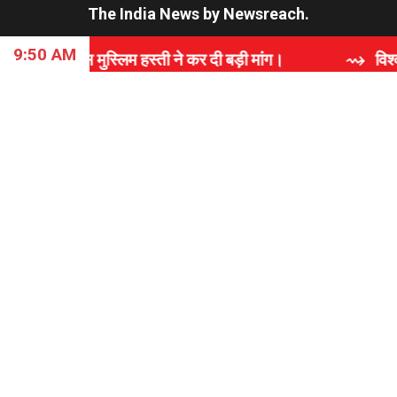
The India News
by
Newsreach
.
9:50 AM
स्लिम हस्ती ने कर दी बड़ी मांग।
⇝ विश्वास, समर्पण और गुण