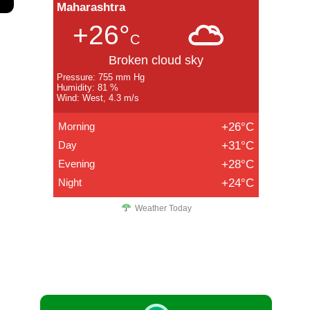
Maharashtra
+26°
C
Broken cloud sky
Pressure: 755 mm Hg
Humidity: 81 %
Wind: West, 4.3 m/s
Morning
+26°C
Day
+31°C
Evening
+28°C
Night
+24°C
Weather Today