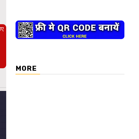
आए
MORE